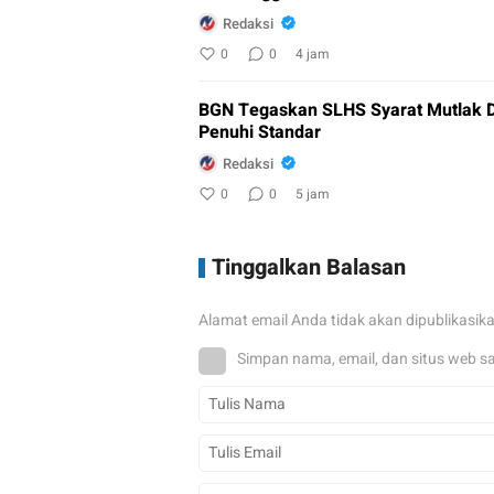
Redaksi
0
0
4 jam
BGN Tegaskan SLHS Syarat Mutlak 
Penuhi Standar
Redaksi
0
0
5 jam
Tinggalkan Balasan
Alamat email Anda tidak akan dipublikasik
Simpan nama, email, dan situs web s