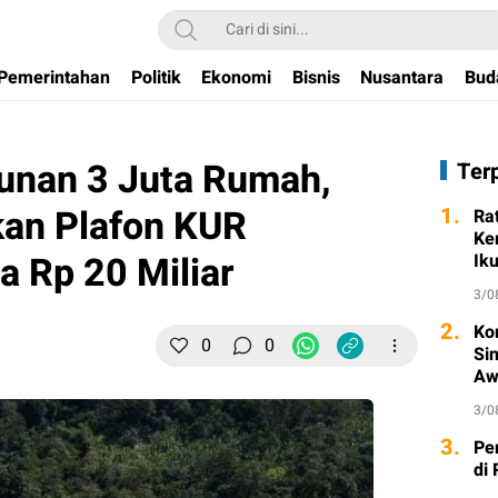
Pemerintahan
Politik
Ekonomi
Bisnis
Nusantara
Bud
nan 3 Juta Rumah,
Ter
kan Plafon KUR
1.
Ra
Ke
 Rp 20 Miliar
Ik
3/0
2.
Ko
0
0
Si
Aw
3/0
3.
Pe
di