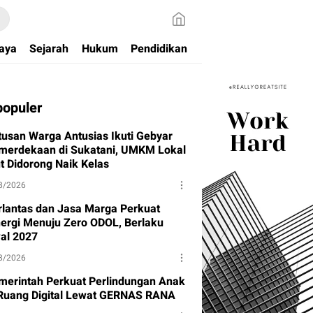
aya
Sejarah
Hukum
Pendidikan
populer
tusan Warga Antusias Ikuti Gebyar
merdekaan di Sukatani, UMKM Lokal
ut Didorong Naik Kelas
8/2026
rlantas dan Jasa Marga Perkuat
nergi Menuju Zero ODOL, Berlaku
al 2027
8/2026
merintah Perkuat Perlindungan Anak
 Ruang Digital Lewat GERNAS RANA