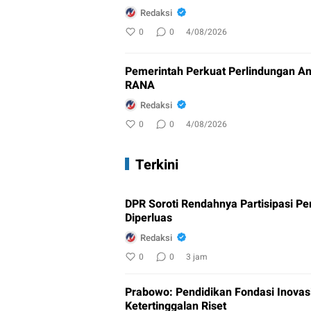
Redaksi
0
0
4/08/2026
Pemerintah Perkuat Perlindungan An
RANA
Redaksi
0
0
4/08/2026
Terkini
DPR Soroti Rendahnya Partisipasi Pem
Diperluas
Redaksi
0
0
3 jam
Prabowo: Pendidikan Fondasi Inovasi
Ketertinggalan Riset