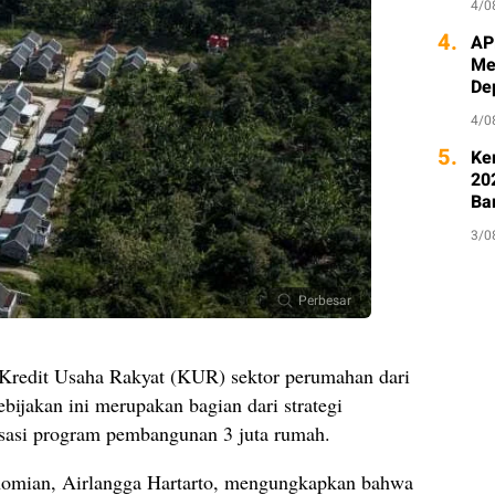
4/0
4.
AP
Me
De
4/0
5.
Ke
20
Ba
3/0
Perbesar
 Kredit Usaha Rakyat (KUR) sektor perumahan dari
bijakan ini merupakan bagian dari strategi
sasi program pembangunan 3 juta rumah.
nomian, Airlangga Hartarto, mengungkapkan bahwa