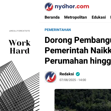
Nyohor.com
Media Informasi Ternyohor
Beranda
Metropolitan
Edukasi
PEMERINTAHAN
Dorong Pembangu
Pemerintah Naik
Perumahan hingga
Redaksi
07/08/2025 - 14:00