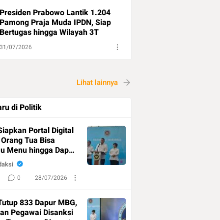
Presiden Prabowo Lantik 1.204
Pamong Praja Muda IPDN, Siap
Bertugas hingga Wilayah 3T
31/07/2026
Lihat lainnya
ru di Politik
iapkan Portal Digital
Orang Tua Bisa
u Menu hingga Dapur
edia
daksi
0
28/07/2026
Tutup 833 Dapur MBG,
an Pegawai Disanksi