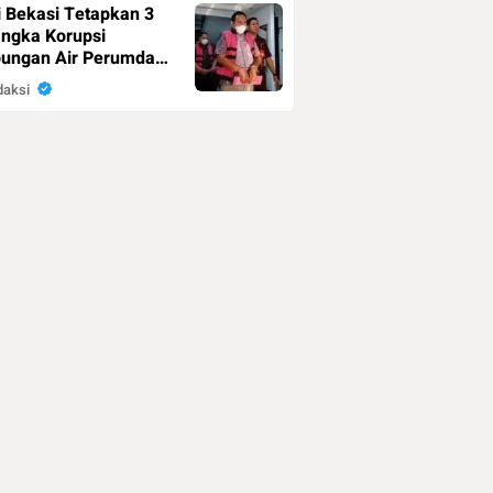
i Bekasi Tetapkan 3
ngka Korupsi
ungan Air Perumda
 Bhagasasi, Negara
daksi
Rp4,5 Miliar
0
31/07/2026