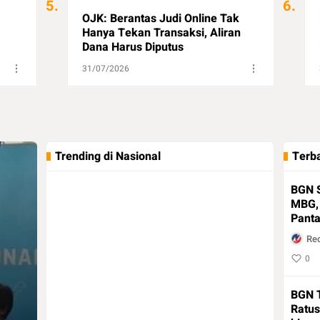
5.
6.
OJK: Berantas Judi Online Tak
Hanya Tekan Transaksi, Aliran
Dana Harus Diputus
31/07/2026
Trending di Nasional
Terba
BGN S
MBG, 
Panta
Peny
Re
0
BGN 
Ratus