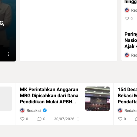
hingg
Re
0
G,
Perin
Nasi
Ajak 
Dufa
Re
0
MK Perintahkan Anggaran
154 Des
MBG Dipisahkan dari Dana
Bekasi 
Pendidikan Mulai APBN
Pendafta
2028
Kepala 
Redaksi
Redaks
0
0
30/07/2026
0