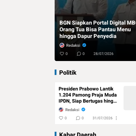
BGN Siapkan Portal Digital MB
Orang Tua Bisa Pantau Menu
hingga Dapur Penyedia
Redaksi
0
0
28/07/2026
Politik
Presiden Prabowo Lantik
1.204 Pamong Praja Muda
IPDN, Siap Bertugas hingga
Wilayah 3T
Redaksi
0
0
31/07/2026
Kabar Daerah