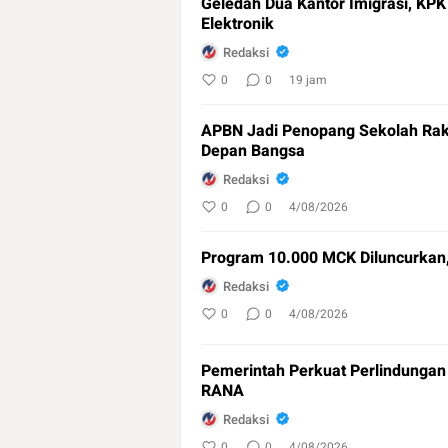
Geledah Dua Kantor Imigrasi, KP
Elektronik
Redaksi
0
0
19 jam
APBN Jadi Penopang Sekolah Raky
Depan Bangsa
Redaksi
0
0
4/08/2026
Program 10.000 MCK Diluncurkan,
Redaksi
0
0
4/08/2026
Pemerintah Perkuat Perlindungan
RANA
Redaksi
0
0
4/08/2026