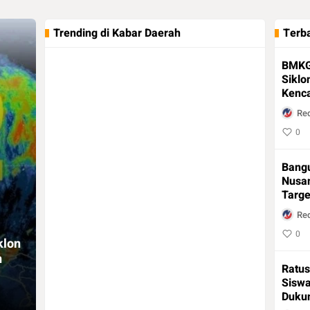
Trending di Kabar Daerah
Terba
BMKG
Siklo
Kenc
Tingg
Re
Timu
0
Bangu
Nusan
Targ
Gant
Re
Wilay
0
klon
n
Ratus
Siswa
Duku