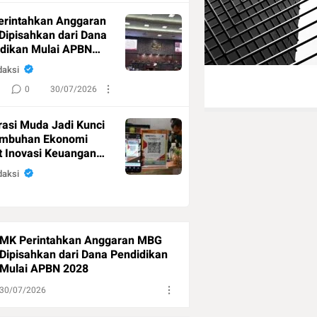
0
7/06/2025
erintahkan Anggaran
ipisahkan dari Dana
dikan Mulai APBN
daksi
0
30/07/2026
i Ajak Perkuat Kepedulian dan
Menteri UMKM: P
asi Muda Jadi Kunci
i Luhur di Hari Raya Idul Adha
Bagi Pelaku Usaha
umbuhan Ekonomi
6 H
Mengedepankan P
 Inovasi Keuangan
l
daksi
Redaksi
daksi
0
6/06/2025
1
0
6/06/2
0
31/07/2026
Berantas Judi Online
MK Perintahkan Anggaran MBG
Hanya Tekan
Dipisahkan dari Dana Pendidikan
aksi, Aliran Dana
Mulai APBN 2028
 Diputus
daksi
30/07/2026
0
31/07/2026