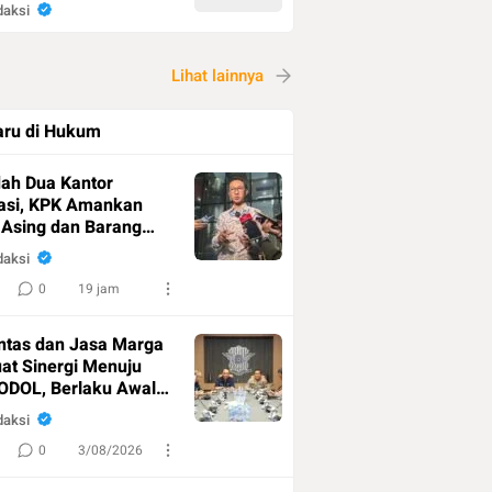
daksi
0
21/06/2026
Lihat lainnya
aru di Hukum
ah Dua Kantor
asi, KPK Amankan
Asing dan Barang
 Elektronik
daksi
0
19 jam
ntas dan Jasa Marga
at Sinergi Menuju
ODOL, Berlaku Awal
daksi
0
3/08/2026