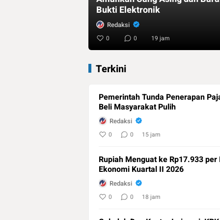
Bukti Elektronik
Redaksi
0
0
19 jam
Terkini
Pemerintah Tunda Penerapan Paj
Beli Masyarakat Pulih
Redaksi
0
0
15 jam
Rupiah Menguat ke Rp17.933 per 
Ekonomi Kuartal II 2026
Redaksi
0
0
18 jam