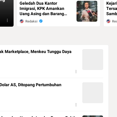
Geledah Dua Kantor
Kejar
Imigrasi, KPK Amankan
Tersa
Uang Asing dan Barang
Samb
Bukti Elektronik
Tirta
Redaksi
Re
Rugi 
0
0
19 jam
0
ak Marketplace, Menkeu Tunggu Daya
Dolar AS, Ditopang Pertumbuhan