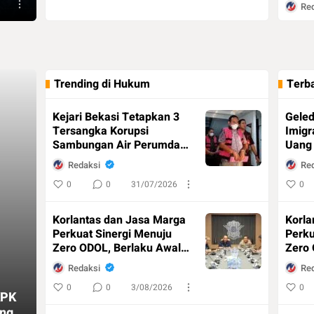
Re
0
Trending di Hukum
Terb
Kejari Bekasi Tetapkan 3
Geled
Tersangka Korupsi
Imigr
Sambungan Air Perumda
Uang 
Tirta Bhagasasi, Negara
Bukti
Redaksi
Re
Rugi Rp4,5 Miliar
0
0
31/07/2026
0
Korlantas dan Jasa Marga
Korla
Perkuat Sinergi Menuju
Perku
Zero ODOL, Berlaku Awal
Zero 
2027
2027
Redaksi
Re
0
0
3/08/2026
0
KPK
ang