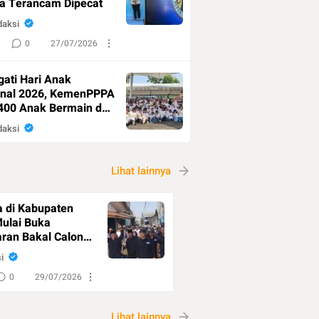
a Terancam Dipecat
daksi
0
27/07/2026
gati Hari Anak
onal 2026, KemenPPPA
400 Anak Bermain di
n
daksi
0
25/07/2026
Lihat lainnya
a di Kabupaten
Mulai Buka
ran Bakal Calon
Desa
i
0
29/07/2026
Lihat lainnya