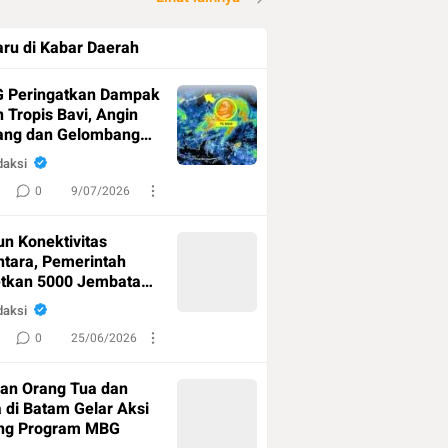
ru di Kabar Daerah
 Peringatkan Dampak
n Tropis Bavi, Angin
ang dan Gelombang
i Ancam Indonesia
daksi
r
0
9/07/2026
n Konektivitas
tara, Pemerintah
etkan 5000 Jembatan
ung untuk Hubungkan
daksi
ah Terpencil
0
25/06/2026
an Orang Tua dan
 di Batam Gelar Aksi
ng Program MBG