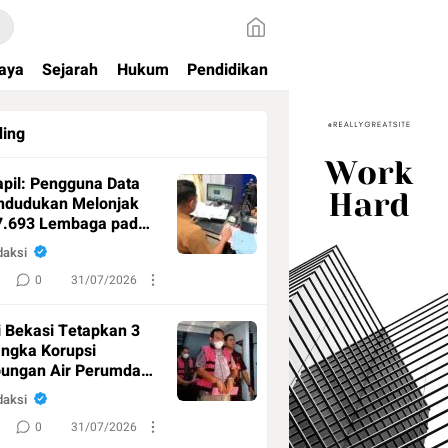
aya
Sejarah
Hukum
Pendidikan
ding
pil: Pengguna Data
ndudukan Melonjak
7.693 Lembaga pada
daksi
0
31/07/2026
i Bekasi Tetapkan 3
ngka Korupsi
ungan Air Perumda
 Bhagasasi, Negara
daksi
adai Kolesterol Usai Idul Adha, Ini 8 Tips Sehat Nikma
Rp4,5 Miliar
0
31/07/2026
daksi