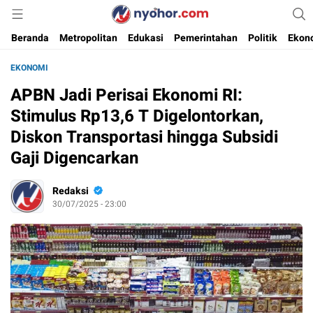
Media Informasi Ternyohor
Nyohor.com
Beranda
Metropolitan
Edukasi
Pemerintahan
Politik
Ekon
EKONOMI
APBN Jadi Perisai Ekonomi RI:
Stimulus Rp13,6 T Digelontorkan,
Diskon Transportasi hingga Subsidi
Gaji Digencarkan
Redaksi
30/07/2025 - 23:00