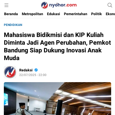
Media Informasi Ternyohor
Nyohor.com
Beranda
Metropolitan
Edukasi
Pemerintahan
Politik
Ekon
PENDIDIKAN
Mahasiswa Bidikmisi dan KIP Kuliah
Diminta Jadi Agen Perubahan, Pemkot
Bandung Siap Dukung Inovasi Anak
Muda
Redaksi
22/07/2025 - 22:00