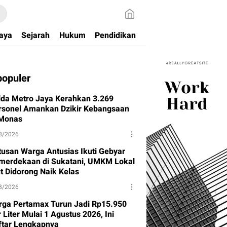
aya
Sejarah
Hukum
Pendidikan
populer
lda Metro Jaya Kerahkan 3.269
rsonel Amankan Dzikir Kebangsaan
 Monas
8/2026
tusan Warga Antusias Ikuti Gebyar
merdekaan di Sukatani, UMKM Lokal
ut Didorong Naik Kelas
8/2026
rga Pertamax Turun Jadi Rp15.950
 Liter Mulai 1 Agustus 2026, Ini
ftar Lengkapnya