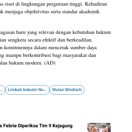
tas riset di lingkungan perguruan tinggi. Kehadiran
tuk menjaga objektivitas serta standar akademik
r gagasan baru yang relevan dengan kebutuhan hukum
an sengketa secara efektif dan berkeadilan.
kan komitmennya dalam mencetak sumber daya
ng mampu berkontribusi bagi masyarakat dan
oalan hukum modern. (AD)
m Pengelolaan Limbah
Limbah Industri Non-B3
Wulan Windiarti
 Febrie Diperiksa Tim 9 Kejagung