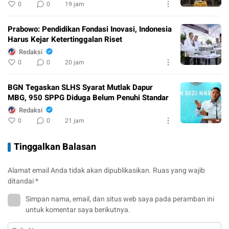
0
0
19 jam
Prabowo: Pendidikan Fondasi Inovasi, Indonesia
Harus Kejar Ketertinggalan Riset
Redaksi
0
0
20 jam
BGN Tegaskan SLHS Syarat Mutlak Dapur
MBG, 950 SPPG Diduga Belum Penuhi Standar
Redaksi
0
0
21 jam
Tinggalkan Balasan
Alamat email Anda tidak akan dipublikasikan.
Ruas yang wajib
ditandai
*
Simpan nama, email, dan situs web saya pada peramban ini
untuk komentar saya berikutnya.