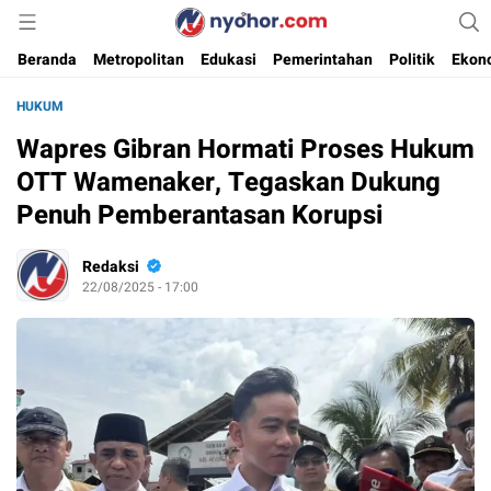
Media Informasi Ternyohor
Nyohor.com
Beranda
Metropolitan
Edukasi
Pemerintahan
Politik
Ekon
HUKUM
Wapres Gibran Hormati Proses Hukum
OTT Wamenaker, Tegaskan Dukung
Penuh Pemberantasan Korupsi
Redaksi
22/08/2025 - 17:00