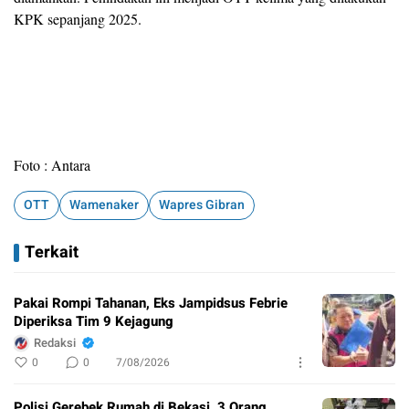
KPK sepanjang 2025.
Foto : Antara
OTT
Wamenaker
Wapres Gibran
Terkait
Pakai Rompi Tahanan, Eks Jampidsus Febrie
Diperiksa Tim 9 Kejagung
Redaksi
0
0
7/08/2026
Polisi Gerebek Rumah di Bekasi, 3 Orang