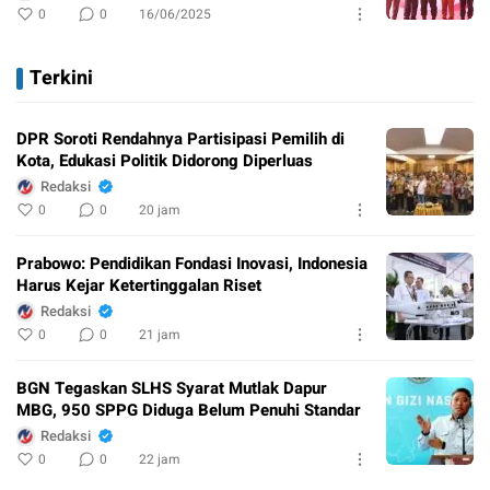
0
0
16/06/2025
Terkini
DPR Soroti Rendahnya Partisipasi Pemilih di
Kota, Edukasi Politik Didorong Diperluas
Redaksi
0
0
20 jam
Prabowo: Pendidikan Fondasi Inovasi, Indonesia
Harus Kejar Ketertinggalan Riset
Redaksi
0
0
21 jam
BGN Tegaskan SLHS Syarat Mutlak Dapur
MBG, 950 SPPG Diduga Belum Penuhi Standar
Redaksi
0
0
22 jam