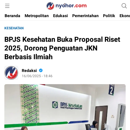
Media Informasi Ternyohor
Nyohor.com
Beranda
Metropolitan
Edukasi
Pemerintahan
Politik
Ekon
KESEHATAN
BPJS Kesehatan Buka Proposal Riset
2025, Dorong Penguatan JKN
Berbasis Ilmiah
Redaksi
16/06/2025 - 18:46