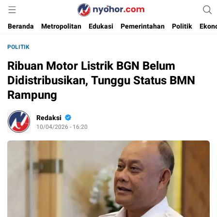
Media Informasi Ternyohor
Nyohor.com
Beranda
Metropolitan
Edukasi
Pemerintahan
Politik
Ekon
POLITIK
Ribuan Motor Listrik BGN Belum
Didistribusikan, Tunggu Status BMN
Rampung
Redaksi
10/04/2026 - 16:20