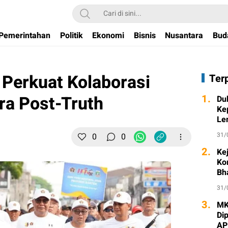
Pemerintahan
Politik
Ekonomi
Bisnis
Nusantara
Bud
 Perkuat Kolaborasi
Ter
ra Post-Truth
1.
Du
Ke
Le
31/
0
0
2.
Ke
Ko
Bh
31/
3.
MK
Di
AP