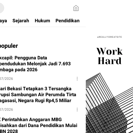
aya
Sejarah
Hukum
Pendidikan
populer
kcapil: Pengguna Data
pendudukan Melonjak Jadi 7.693
mbaga pada 2026
07/2026
jari Bekasi Tetapkan 3 Tersangka
rupsi Sambungan Air Perumda Tirta
agasasi, Negara Rugi Rp4,5 Miliar
07/2026
 Perintahkan Anggaran MBG
pisahkan dari Dana Pendidikan Mulai
BN 2028