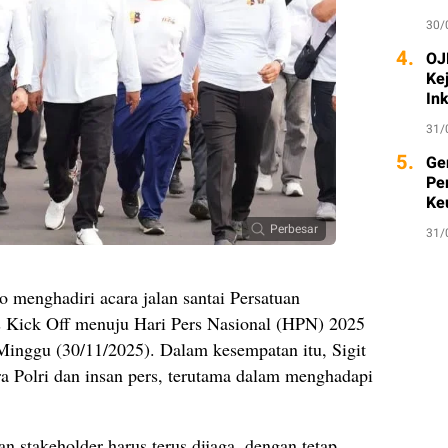
30/
4.
OJK
Ke
Ink
31/
5.
Ge
Pe
Ke
Perbesar
31/
o menghadiri acara jalan santai Persatuan
s Kick Off menuju Hari Pers Nasional (HPN) 2025
Minggu (30/11/2025). Dalam kesempatan itu, Sigit
a Polri dan insan pers, terutama dalam menghadapi
an stakeholder harus terus dijaga, dengan tetap