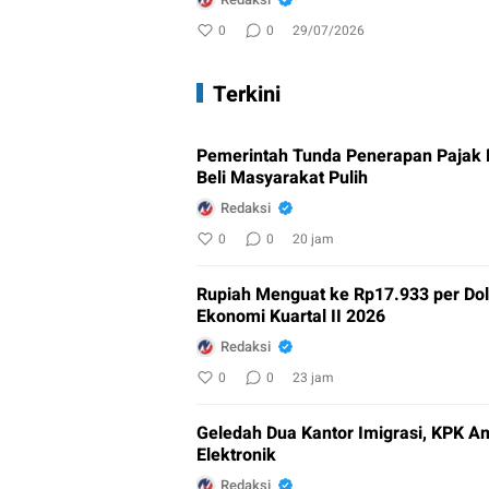
0
0
29/07/2026
Terkini
Pemerintah Tunda Penerapan Pajak
Beli Masyarakat Pulih
Redaksi
0
0
20 jam
Rupiah Menguat ke Rp17.933 per Do
Ekonomi Kuartal II 2026
Redaksi
0
0
23 jam
Geledah Dua Kantor Imigrasi, KPK A
Elektronik
Redaksi