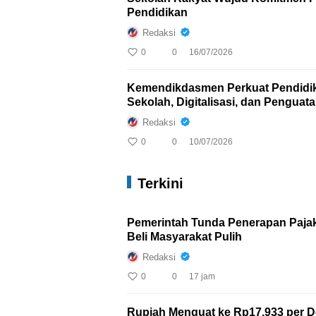
Pendidikan
Redaksi
0
0
16/07/2026
Kemendikdasmen Perkuat Pendidikan
Sekolah, Digitalisasi, dan Penguat
Redaksi
0
0
10/07/2026
Terkini
Pemerintah Tunda Penerapan Paja
Beli Masyarakat Pulih
Redaksi
0
0
17 jam
Rupiah Menguat ke Rp17.933 per D