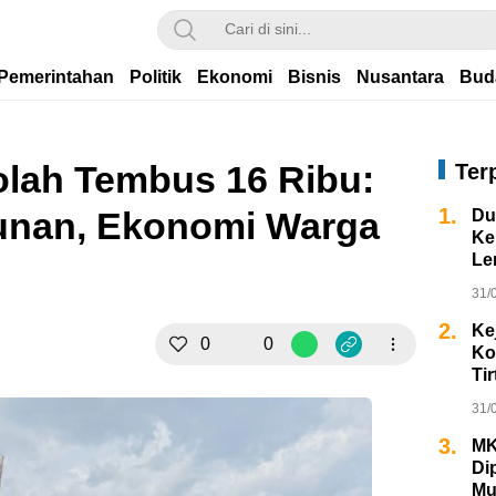
Pemerintahan
Politik
Ekonomi
Bisnis
Nusantara
Bud
kolah Tembus 16 Ribu:
Ter
1.
nan, Ekonomi Warga
Du
Ke
Le
31/
2.
Ke
0
0
Ko
Ti
Mil
31/
3.
MK
Di
Mu