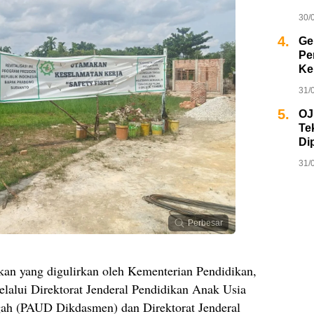
30/
4.
Ge
Pe
Ke
31/
5.
OJ
Te
Di
31/
Perbesar
kan yang digulirkan oleh Kementerian Pendidikan,
lalui Direktorat Jenderal Pendidikan Anak Usia
gah (PAUD Dikdasmen) dan Direktorat Jenderal