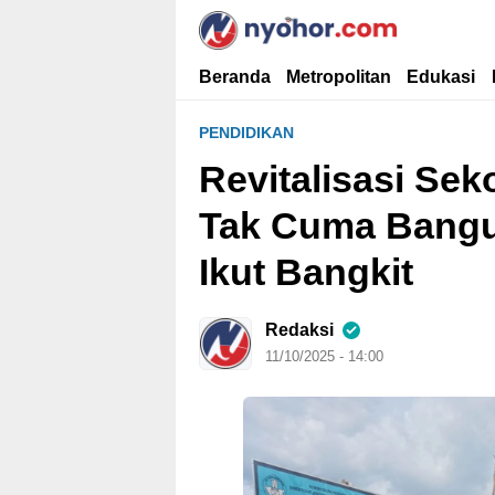
Nyohor.com
Media Informasi Ternyohor
Beranda
Metropolitan
Edukasi
PENDIDIKAN
Revitalisasi Se
Tak Cuma Bangu
Ikut Bangkit
Redaksi
11/10/2025 - 14:00