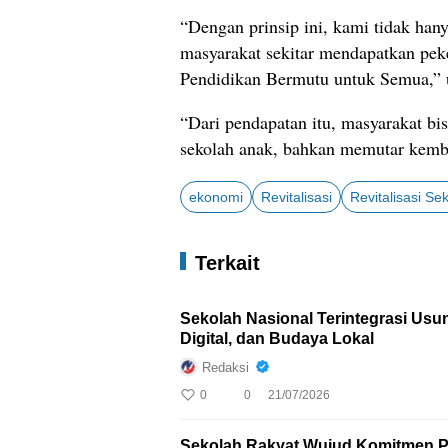
“Dengan prinsip ini, kami tidak hany
masyarakat sekitar mendapatkan peker
Pendidikan Bermutu untuk Semua,” u
“Dari pendapatan itu, masyarakat b
sekolah anak, bahkan memutar kemba
ekonomi
Revitalisasi
Revitalisasi Se
Terkait
Sekolah Nasional Terintegrasi Usu
Digital, dan Budaya Lokal
Redaksi
0
0
21/07/2026
Sekolah Rakyat Wujud Komitmen P