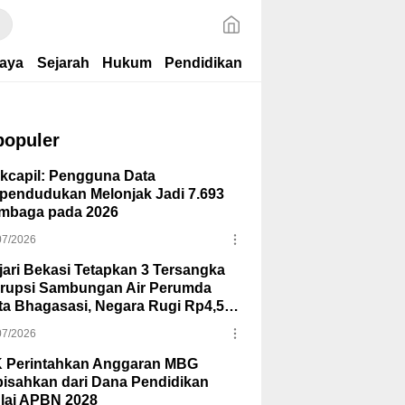
aya
Sejarah
Hukum
Pendidikan
populer
kcapil: Pengguna Data
pendudukan Melonjak Jadi 7.693
mbaga pada 2026
07/2026
jari Bekasi Tetapkan 3 Tersangka
rupsi Sambungan Air Perumda
rta Bhagasasi, Negara Rugi Rp4,5
iar
07/2026
 Perintahkan Anggaran MBG
pisahkan dari Dana Pendidikan
lai APBN 2028