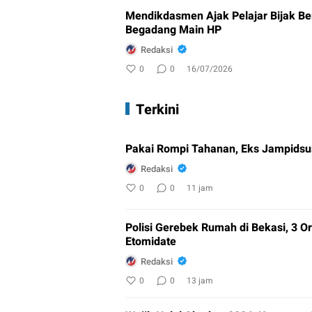
Mendikdasmen Ajak Pelajar Bijak Be
Begadang Main HP
Redaksi
0
0
16/07/2026
Terkini
Pakai Rompi Tahanan, Eks Jampidsus
Redaksi
0
0
11 jam
Polisi Gerebek Rumah di Bekasi, 3
Etomidate
Redaksi
0
0
13 jam