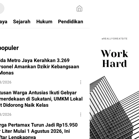
aya
Sejarah
Hukum
Pendidikan
populer
lda Metro Jaya Kerahkan 3.269
rsonel Amankan Dzikir Kebangsaan
 Monas
8/2026
tusan Warga Antusias Ikuti Gebyar
merdekaan di Sukatani, UMKM Lokal
ut Didorong Naik Kelas
8/2026
rga Pertamax Turun Jadi Rp15.950
 Liter Mulai 1 Agustus 2026, Ini
ftar Lengkapnya