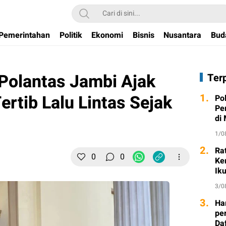
Pemerintahan
Politik
Ekonomi
Bisnis
Nusantara
Bud
 Polantas Jambi Ajak
Ter
ertib Lalu Lintas Sejak
1.
Po
Pe
di
1/0
2.
Ra
0
0
Ke
Ik
3/0
3.
Ha
per
Da