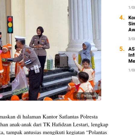
1/0
4.
Ko
Si
Aw
3/0
5.
AS
Inf
Me
1/0
Perbesar
skan di halaman Kantor Satlantas Polresta
han anak-anak dari TK Hafidzan Lestari, lengkap
a, tampak antusias mengikuti kegiatan “Polantas