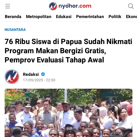
Media Informasi Ternyohor
Nyohor.com
Beranda
Metropolitan
Edukasi
Pemerintahan
Politik
Ekon
NUSANTARA
76 Ribu Siswa di Papua Sudah Nikmati
Program Makan Bergizi Gratis,
Pemprov Evaluasi Tahap Awal
Redaksi
17/09/2025 - 22:00