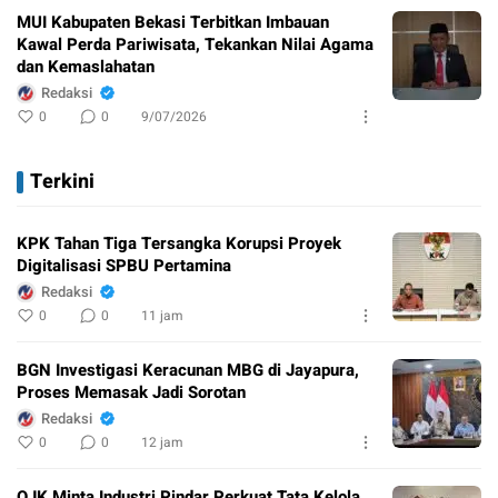
MUI Kabupaten Bekasi Terbitkan Imbauan
Kawal Perda Pariwisata, Tekankan Nilai Agama
dan Kemaslahatan
Redaksi
0
0
9/07/2026
Terkini
KPK Tahan Tiga Tersangka Korupsi Proyek
Digitalisasi SPBU Pertamina
Redaksi
0
0
11 jam
BGN Investigasi Keracunan MBG di Jayapura,
Proses Memasak Jadi Sorotan
Redaksi
0
0
12 jam
OJK Minta Industri Pindar Perkuat Tata Kelola,