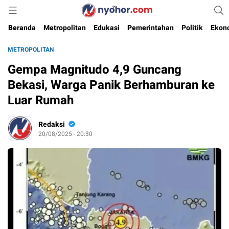
Media Informasi Ternyohor
Nyohor.com
Beranda
Metropolitan
Edukasi
Pemerintahan
Politik
Ekon
METROPOLITAN
Gempa Magnitudo 4,9 Guncang
Bekasi, Warga Panik Berhamburan ke
Luar Rumah
Redaksi
20/08/2025 - 20:30