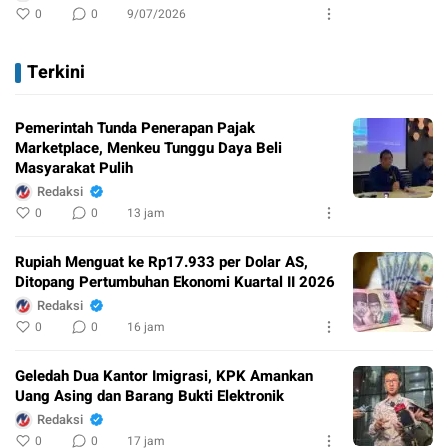
0
0
9/07/2026
Terkini
Pemerintah Tunda Penerapan Pajak
Marketplace, Menkeu Tunggu Daya Beli
Masyarakat Pulih
Redaksi
0
0
13 jam
Rupiah Menguat ke Rp17.933 per Dolar AS,
Ditopang Pertumbuhan Ekonomi Kuartal II 2026
Redaksi
0
0
16 jam
Geledah Dua Kantor Imigrasi, KPK Amankan
Uang Asing dan Barang Bukti Elektronik
Redaksi
0
0
17 jam