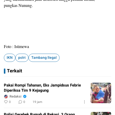
pungkas Nunung.
Foto : Istimewa
IKN
polri
Tambang Ilegal
Terkait
Pakai Rompi Tahanan, Eks Jampidsus Febrie
Diperiksa Tim 9 Kejagung
Redaksi
0
0
19 jam
Polisi Gerebek Rumah di Bekasi, 3 Orang