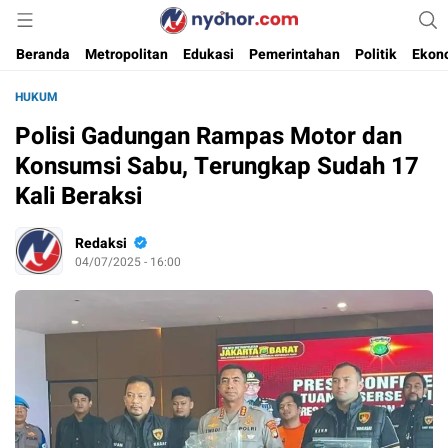
Media Informasi Ternyohor
Nyohor.com
Beranda
Metropolitan
Edukasi
Pemerintahan
Politik
Ekon
HUKUM
Polisi Gadungan Rampas Motor dan
Konsumsi Sabu, Terungkap Sudah 17
Kali Beraksi
Redaksi
04/07/2025 - 16:00