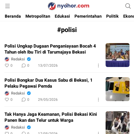
Media Informasi Ternyohor
Nyohor.com
Beranda
Metropolitan
Edukasi
Pemerintahan
Politik
Ekon
#polisi
Polisi Ungkap Dugaan Penganiayaan Bocah 4
Tahun oleh Ibu Tiri di Tarumajaya Bekasi
Redaksi
0
0
13/07/2026
Polisi Bongkar Dua Kasus Sabu di Bekasi, 1
Pelaku Pegawai Pemda
Redaksi
0
0
29/05/2026
Tak Hanya Jaga Keamanan, Polisi Bekasi Kini
Panen Ikan dan Telur untuk Warga
Redaksi
0
0
17/05/2026