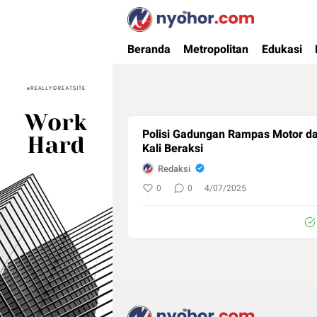
Nyohor.com
Media Informasi Ternyohor
Beranda
Metropolitan
Edukasi
Polisi Gadungan Rampas Motor d
Kali Beraksi
Redaksi
0
0
4/07/2025