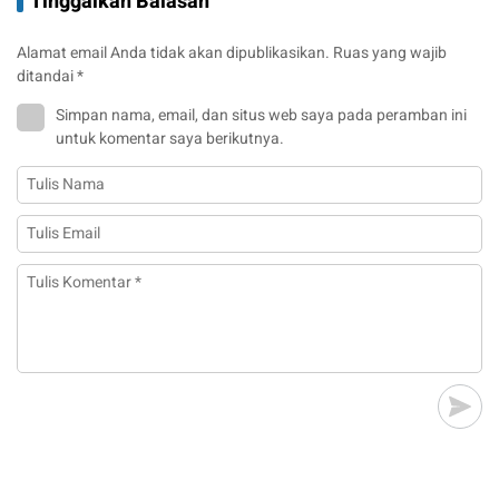
Tinggalkan Balasan
Alamat email Anda tidak akan dipublikasikan.
Ruas yang wajib
ditandai
*
Simpan nama, email, dan situs web saya pada peramban ini
untuk komentar saya berikutnya.