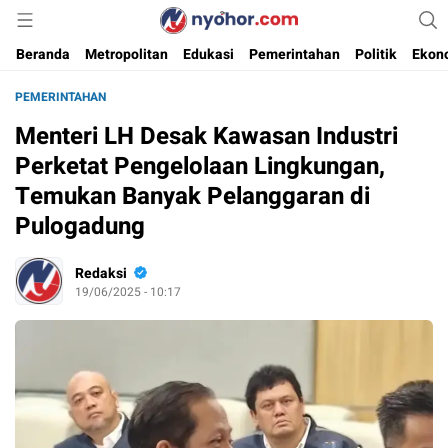
Media Informasi Ternyohor
Nyohor.com
Beranda
Metropolitan
Edukasi
Pemerintahan
Politik
Ekon
PEMERINTAHAN
Menteri LH Desak Kawasan Industri
Perketat Pengelolaan Lingkungan,
Temukan Banyak Pelanggaran di
Pulogadung
Redaksi
19/06/2025 - 10:17