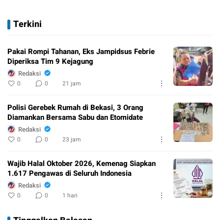
Terkini
Pakai Rompi Tahanan, Eks Jampidsus Febrie
Diperiksa Tim 9 Kejagung
Redaksi
0
0
21 jam
Polisi Gerebek Rumah di Bekasi, 3 Orang
Diamankan Bersama Sabu dan Etomidate
Redaksi
0
0
23 jam
Wajib Halal Oktober 2026, Kemenag Siapkan
1.617 Pengawas di Seluruh Indonesia
Redaksi
0
0
1 hari