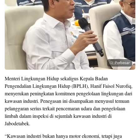
Perbesar
Menteri Lingkungan Hidup sekaligus Kepala Badan
Pengendalian Lingkungan Hidup (BPLH), Hanif Faisol Nurofiq,
menyerukan peningkatan komitmen pengelolaan lingkungan dari
kawasan industri. Penegasan ini disampaikan menyusul temuan
pelanggaran serius terkait pencemaran udara dan pengelolaan
limbah dalam inspeksi di sejumlah kawasan industri di
Jabodetabek.
“Kawasan industri bukan hanya motor ekonomi, tetapi juga