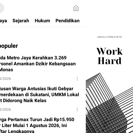
aya
Sejarah
Hukum
Pendidikan
populer
lda Metro Jaya Kerahkan 3.269
rsonel Amankan Dzikir Kebangsaan
 Monas
8/2026
tusan Warga Antusias Ikuti Gebyar
merdekaan di Sukatani, UMKM Lokal
ut Didorong Naik Kelas
8/2026
rga Pertamax Turun Jadi Rp15.950
 Liter Mulai 1 Agustus 2026, Ini
ftar Lengkapnya