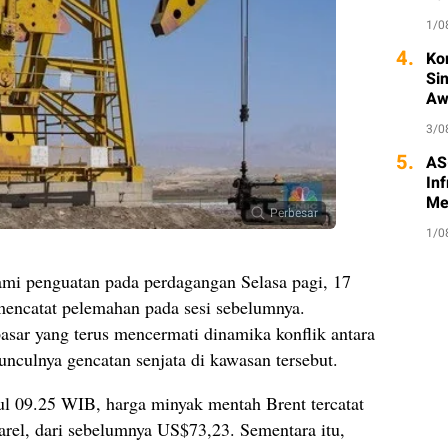
1/0
4.
Ko
Si
Aw
3/0
5.
AS
Inf
Me
Perbesar
1/0
mi penguatan pada perdagangan Selasa pagi, 17
mencatat pelemahan pada sesi sebelumnya.
pasar yang terus mencermati dinamika konflik antara
unculnya gencatan senjata di kawasan tersebut.
ul 09.25 WIB, harga minyak mentah Brent tercatat
rel, dari sebelumnya US$73,23. Sementara itu,