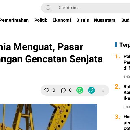
Pemerintahan
Politik
Ekonomi
Bisnis
Nusantara
Bud
nia Menguat, Pasar
Ter
ngan Gencatan Senjata
1.
Po
Pe
di
1/0
2.
Ra
0
0
Ke
Ik
3/0
3.
Ha
per
Da