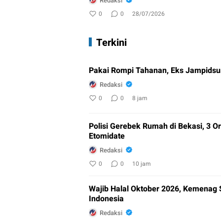
Redaksi
0
0
28/07/2026
Terkini
Pakai Rompi Tahanan, Eks Jampidsus
Redaksi
0
0
8 jam
Polisi Gerebek Rumah di Bekasi, 3
Etomidate
Redaksi
0
0
10 jam
Wajib Halal Oktober 2026, Kemenag 
Indonesia
Redaksi