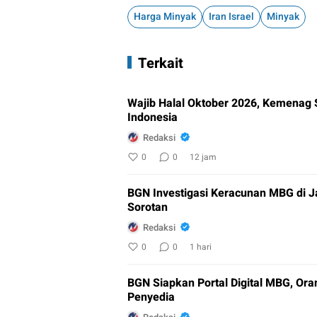
Harga Minyak
Iran Israel
Minyak
Terkait
Wajib Halal Oktober 2026, Kemenag 
Indonesia
Redaksi
0
0
12 jam
BGN Investigasi Keracunan MBG di 
Sorotan
Redaksi
0
0
1 hari
BGN Siapkan Portal Digital MBG, Or
Penyedia