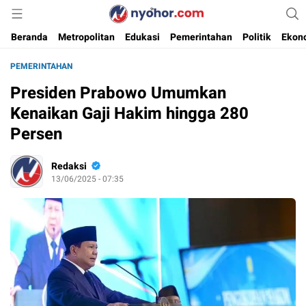
Media Informasi Ternyohor
Nyohor.com
Beranda
Metropolitan
Edukasi
Pemerintahan
Politik
Ekon
PEMERINTAHAN
Presiden Prabowo Umumkan
Kenaikan Gaji Hakim hingga 280
Persen
Redaksi
13/06/2025 - 07:35