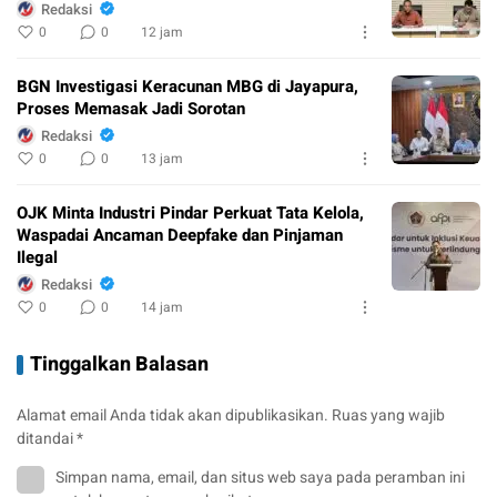
Redaksi
0
0
12 jam
BGN Investigasi Keracunan MBG di Jayapura,
Proses Memasak Jadi Sorotan
Redaksi
0
0
13 jam
OJK Minta Industri Pindar Perkuat Tata Kelola,
Waspadai Ancaman Deepfake dan Pinjaman
Ilegal
Redaksi
0
0
14 jam
Tinggalkan Balasan
Alamat email Anda tidak akan dipublikasikan.
Ruas yang wajib
ditandai
*
Simpan nama, email, dan situs web saya pada peramban ini