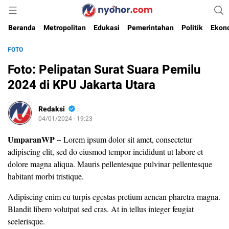
Media Informasi Ternyohor
Nyohor.com
Beranda
Metropolitan
Edukasi
Pemerintahan
Politik
Ekon
FOTO
Foto: Pelipatan Surat Suara Pemilu
2024 di KPU Jakarta Utara
Redaksi
04/01/2024 - 19:23
UmparanWP
–
Lorem ipsum dolor sit amet, consectetur
adipiscing elit, sed do eiusmod tempor incididunt ut labore et
dolore magna aliqua. Mauris pellentesque pulvinar pellentesque
habitant morbi tristique.
Adipiscing enim eu turpis egestas pretium aenean pharetra magna.
Blandit libero volutpat sed cras. At in tellus integer feugiat
scelerisque.