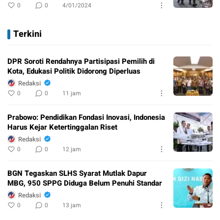
0
0
4/01/2024
Terkini
DPR Soroti Rendahnya Partisipasi Pemilih di
Kota, Edukasi Politik Didorong Diperluas
Redaksi
0
0
11 jam
Prabowo: Pendidikan Fondasi Inovasi, Indonesia
Harus Kejar Ketertinggalan Riset
Redaksi
0
0
12 jam
BGN Tegaskan SLHS Syarat Mutlak Dapur
MBG, 950 SPPG Diduga Belum Penuhi Standar
Redaksi
0
0
13 jam