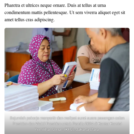
Pharetra et ultrices neque ornare. Duis at tellus at urna
condimentum mattis pellentesque. Ut sem viverra aliquet eget sit
amet tellus cras adipiscing.
Sejumlah pekerja menyortir dan melipat surat suara pasangan calon
Presiden dan Wakil Presiden untuk Pemilu 2024 di Kantor Komisi
Pemilihan Umum (KPU), Jakarta Utara,