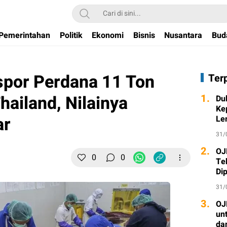
Pemerintahan
Politik
Ekonomi
Bisnis
Nusantara
Bud
kspor Perdana 11 Ton
Ter
ailand, Nilainya
1.
Du
Ke
ar
Le
31/
2.
OJ
0
0
Te
Di
31/
3.
OJ
unt
dan