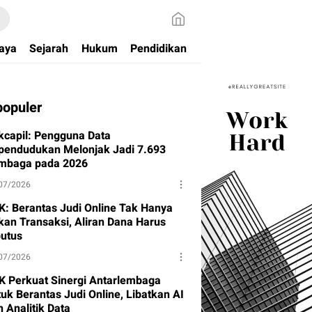
aya
Sejarah
Hukum
Pendidikan
populer
kcapil: Pengguna Data
pendudukan Melonjak Jadi 7.693
mbaga pada 2026
07/2026
K: Berantas Judi Online Tak Hanya
kan Transaksi, Aliran Dana Harus
putus
07/2026
K Perkuat Sinergi Antarlembaga
uk Berantas Judi Online, Libatkan AI
 Analitik Data