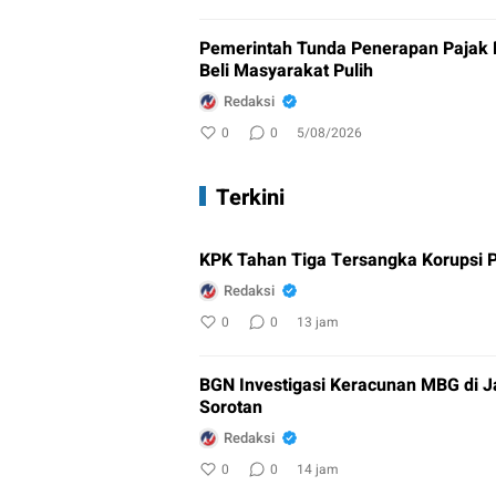
Pemerintah Tunda Penerapan Pajak
Beli Masyarakat Pulih
Redaksi
0
0
5/08/2026
Terkini
KPK Tahan Tiga Tersangka Korupsi P
Redaksi
0
0
13 jam
BGN Investigasi Keracunan MBG di 
Sorotan
Redaksi
0
0
14 jam