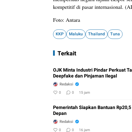
kompetitif di pasar internasional. (A
Foto: Antara
KKP
Maluku
Thailand
Tuna
Terkait
OJK Minta Industri Pindar Perkuat 
Deepfake dan Pinjaman Ilegal
Redaksi
0
0
15 jam
Pemerintah Siapkan Bantuan Rp20,5 T
Depan
Redaksi
0
0
16 jam