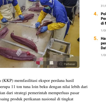
31/
4.
Po
Pe
di
1/0
5.
Ha
per
Da
1/0
Perbesar
 (KKP) memfasilitasi ekspor perdana hasil
rupa 11 ton tuna loin beku dengan nilai lebih dari
ian dari strategi pemerintah memperluas pasar
saing produk perikanan nasional di tingkat