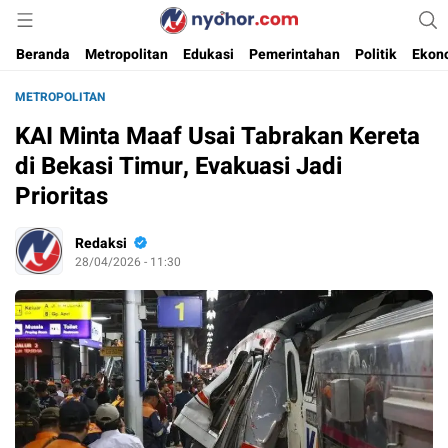
Media Informasi Ternyohor
Nyohor.com
Beranda
Metropolitan
Edukasi
Pemerintahan
Politik
Ekon
METROPOLITAN
KAI Minta Maaf Usai Tabrakan Kereta
di Bekasi Timur, Evakuasi Jadi
Prioritas
Redaksi
28/04/2026 - 11:30