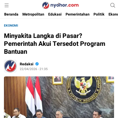
Media Informasi Ternyohor
Nyohor.com
Beranda
Metropolitan
Edukasi
Pemerintahan
Politik
Ekon
EKONOMI
Minyakita Langka di Pasar?
Pemerintah Akui Tersedot Program
Bantuan
Redaksi
22/04/2026 - 21:35