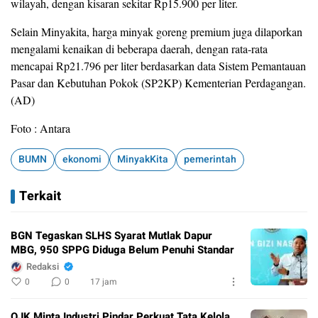
wilayah, dengan kisaran sekitar Rp15.900 per liter.
Selain Minyakita, harga minyak goreng premium juga dilaporkan
mengalami kenaikan di beberapa daerah, dengan rata-rata
mencapai Rp21.796 per liter berdasarkan data Sistem Pemantauan
Pasar dan Kebutuhan Pokok (SP2KP) Kementerian Perdagangan.
(AD)
Foto : Antara
BUMN
ekonomi
MinyakKita
pemerintah
Terkait
BGN Tegaskan SLHS Syarat Mutlak Dapur
MBG, 950 SPPG Diduga Belum Penuhi Standar
Redaksi
0
0
17 jam
OJK Minta Industri Pindar Perkuat Tata Kelola,