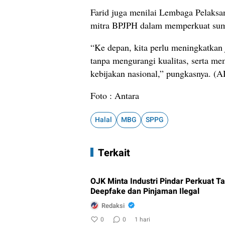
Farid juga menilai Lembaga Pelaksan
mitra BPJPH dalam memperkuat sumbe
“Ke depan, kita perlu meningkatkan 
tanpa mengurangi kualitas, serta me
kebijakan nasional,” pungkasnya. (A
Foto : Antara
Halal
MBG
SPPG
Terkait
OJK Minta Industri Pindar Perkuat 
Deepfake dan Pinjaman Ilegal
Redaksi
0
0
1 hari