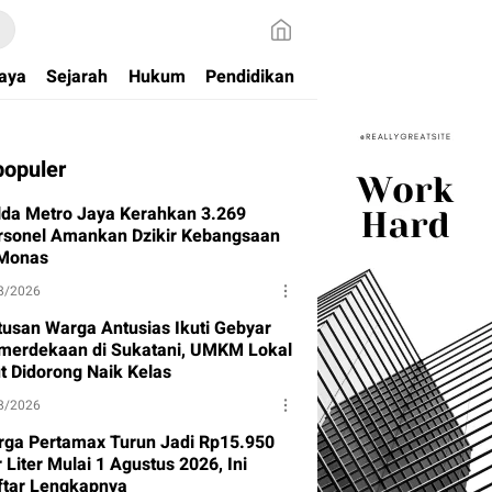
aya
Sejarah
Hukum
Pendidikan
populer
lda Metro Jaya Kerahkan 3.269
rsonel Amankan Dzikir Kebangsaan
 Monas
8/2026
tusan Warga Antusias Ikuti Gebyar
merdekaan di Sukatani, UMKM Lokal
ut Didorong Naik Kelas
8/2026
rga Pertamax Turun Jadi Rp15.950
 Liter Mulai 1 Agustus 2026, Ini
ftar Lengkapnya