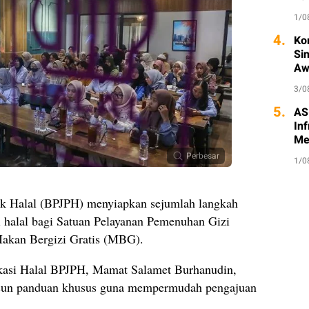
1/0
4.
Ko
Si
Aw
3/0
5.
AS
Inf
Me
Perbesar
1/0
k Halal (BPJPH) menyiapkan sejumlah langkah
i halal bagi Satuan Pelayanan Pemenuhan Gizi
akan Bergizi Gratis (MBG).
fikasi Halal BPJPH, Mamat Salamet Burhanudin,
sun panduan khusus guna mempermudah pengajuan