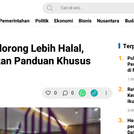
Pemerintahan
Politik
Ekonomi
Bisnis
Nusantara
Bud
rong Lebih Halal,
Ter
kan Panduan Khusus
1.
Po
Pe
di
1/0
2.
Ra
0
0
Ke
Ik
3/0
3.
Ha
per
Da