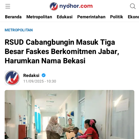
Media Informasi Ternyohor
Nyohor.com
Beranda
Metropolitan
Edukasi
Pemerintahan
Politik
Ekon
METROPOLITAN
RSUD Cabangbungin Masuk Tiga
Besar Faskes Berkomitmen Jabar,
Harumkan Nama Bekasi
Redaksi
11/09/2025 - 10:30