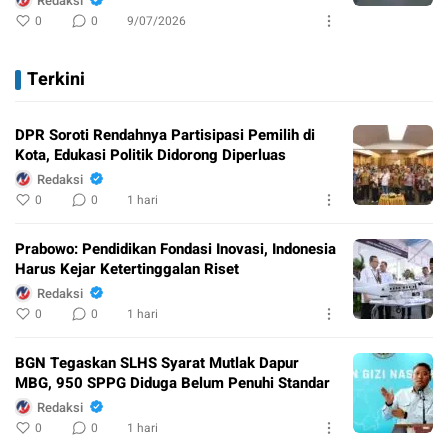
Redaksi
0
0
9/07/2026
Terkini
DPR Soroti Rendahnya Partisipasi Pemilih di
Kota, Edukasi Politik Didorong Diperluas
Redaksi
0
0
1 hari
Prabowo: Pendidikan Fondasi Inovasi, Indonesia
Harus Kejar Ketertinggalan Riset
Redaksi
0
0
1 hari
BGN Tegaskan SLHS Syarat Mutlak Dapur
MBG, 950 SPPG Diduga Belum Penuhi Standar
Redaksi
0
0
1 hari