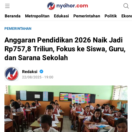
Media Informasi Ternyohor
Nyohor.com
Beranda
Metropolitan
Edukasi
Pemerintahan
Politik
Ekon
PEMERINTAHAN
Anggaran Pendidikan 2026 Naik Jadi
Rp757,8 Triliun, Fokus ke Siswa, Guru,
dan Sarana Sekolah
Redaksi
22/08/2025 - 19:00