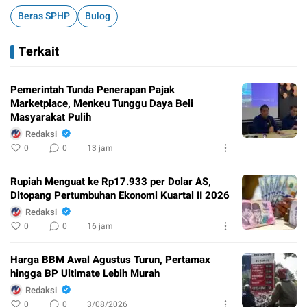
Beras SPHP
Bulog
Terkait
Pemerintah Tunda Penerapan Pajak
Marketplace, Menkeu Tunggu Daya Beli
Masyarakat Pulih
Redaksi
0
0
13 jam
Rupiah Menguat ke Rp17.933 per Dolar AS,
Ditopang Pertumbuhan Ekonomi Kuartal II 2026
Redaksi
0
0
16 jam
Harga BBM Awal Agustus Turun, Pertamax
hingga BP Ultimate Lebih Murah
Redaksi
0
0
3/08/2026