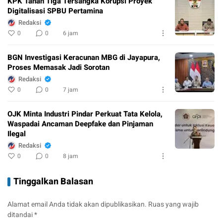
KPK Tahan Tiga Tersangka Korupsi Proyek
Digitalisasi SPBU Pertamina
Redaksi
0
0
6 jam
BGN Investigasi Keracunan MBG di Jayapura,
Proses Memasak Jadi Sorotan
Redaksi
0
0
7 jam
OJK Minta Industri Pindar Perkuat Tata Kelola,
Waspadai Ancaman Deepfake dan Pinjaman
Ilegal
Redaksi
0
0
8 jam
Tinggalkan Balasan
Alamat email Anda tidak akan dipublikasikan.
Ruas yang wajib
ditandai
*