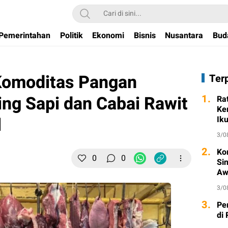
Pemerintahan
Politik
Ekonomi
Bisnis
Nusantara
Bud
Komoditas Pangan
Ter
ing Sapi dan Cabai Rawit
1.
Ra
Ke
l
Ik
3/0
2.
Ko
0
0
Si
Aw
3/0
3.
Pe
di