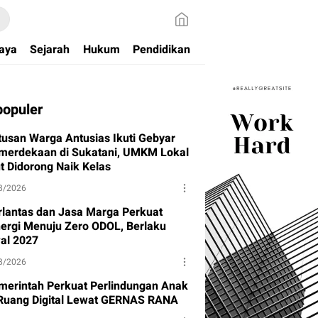
aya
Sejarah
Hukum
Pendidikan
populer
tusan Warga Antusias Ikuti Gebyar
merdekaan di Sukatani, UMKM Lokal
ut Didorong Naik Kelas
8/2026
rlantas dan Jasa Marga Perkuat
nergi Menuju Zero ODOL, Berlaku
al 2027
8/2026
merintah Perkuat Perlindungan Anak
 Ruang Digital Lewat GERNAS RANA