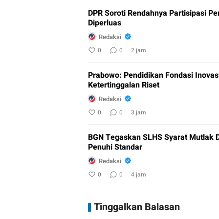
DPR Soroti Rendahnya Partisipasi Pem
Diperluas
Redaksi
0
0
2 jam
Prabowo: Pendidikan Fondasi Inovasi
Ketertinggalan Riset
Redaksi
0
0
3 jam
BGN Tegaskan SLHS Syarat Mutlak 
Penuhi Standar
Redaksi
0
0
4 jam
Tinggalkan Balasan