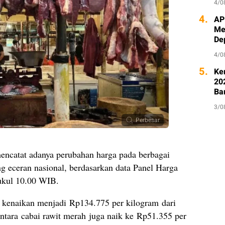
4/0
4.
AP
Me
De
4/0
5.
Ke
20
Ba
3/0
Perbesar
ncatat adanya perubahan harga pada berbagai
g eceran nasional, berdasarkan data Panel Harga
ukul 10.00 WIB.
 kenaikan menjadi Rp134.775 per kilogram dari
tara cabai rawit merah juga naik ke Rp51.355 per