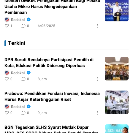
Menteri UMKM: Penegakan Hukum Bagi Pelaku
Usaha Mikro Harus Mengedepankan
Pembinaan
Redaksi
1
0
6/06/2025
Terkini
DPR Soroti Rendahnya Partisipasi Pemilih di
Kota, Edukasi Politik Didorong Diperluas
Redaksi
0
0
8 jam
Prabowo: Pendidikan Fondasi Inovasi, Indonesia
Harus Kejar Ketertinggalan Riset
Redaksi
0
0
9 jam
BGN Tegaskan SLHS Syarat Mutlak Dapur