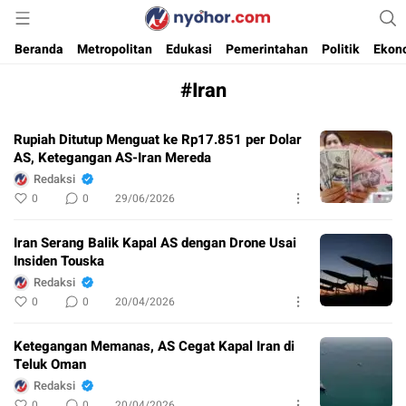
Media Informasi Ternyohor
Nyohor.com
Beranda
Metropolitan
Edukasi
Pemerintahan
Politik
Ekon
#Iran
Rupiah Ditutup Menguat ke Rp17.851 per Dolar
AS, Ketegangan AS-Iran Mereda
Redaksi
0
0
29/06/2026
Iran Serang Balik Kapal AS dengan Drone Usai
Insiden Touska
Redaksi
0
0
20/04/2026
Ketegangan Memanas, AS Cegat Kapal Iran di
Teluk Oman
Redaksi
0
0
20/04/2026