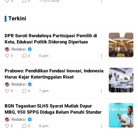
0
0
17/07/2026
Terkini
DPR Soroti Rendahnya Partisipasi Pemilih di
Kota, Edukasi Politik Didorong Diperluas
Redaksi
0
0
6 jam
Prabowo: Pendidikan Fondasi Inovasi, Indonesia
Harus Kejar Ketertinggalan Riset
Redaksi
0
0
7 jam
BGN Tegaskan SLHS Syarat Mutlak Dapur
MBG, 950 SPPG Diduga Belum Penuhi Standar
Redaksi
0
0
8 jam