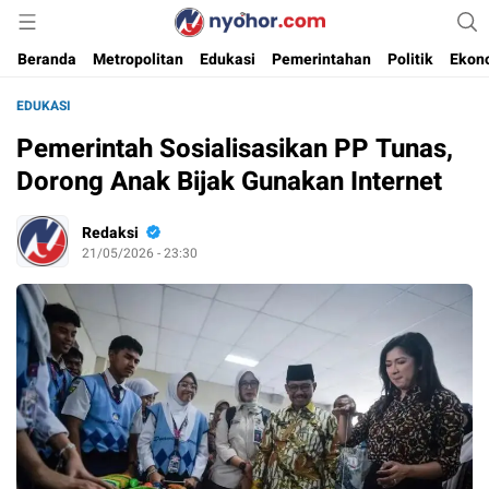
Media Informasi Ternyohor
Nyohor.com
Beranda
Metropolitan
Edukasi
Pemerintahan
Politik
Ekon
EDUKASI
Pemerintah Sosialisasikan PP Tunas,
Dorong Anak Bijak Gunakan Internet
Redaksi
21/05/2026 - 23:30