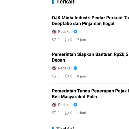
Terkait
OJK Minta Industri Pindar Perkuat 
Deepfake dan Pinjaman Ilegal
Redaksi
0
0
7 jam
Pemerintah Siapkan Bantuan Rp20,5 T
Depan
Redaksi
0
0
8 jam
Pemerintah Tunda Penerapan Pajak
Beli Masyarakat Pulih
Redaksi
0
0
1 hari