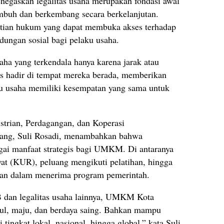
negaskan legalitas usaha merupakan fondasi awal
umbuh dan berkembang secara berkelanjutan.
tian hukum yang dapat membuka akses terhadap
dungan sosial bagi pelaku usaha.
aha yang terkendala hanya karena jarak atau
us hadir di tempat mereka berada, memberikan
ku usaha memiliki kesempatan yang sama untuk
strian, Perdagangan, dan Koperasi
ang, Suli Rosadi, menambahkan bahwa
ai manfaat strategis bagi UMKM. Di antaranya
t (KUR), peluang mengikuti pelatihan, hingga
ran dalam menerima program pemerintah.
B dan legalitas usaha lainnya, UMKM Kota
ul, maju, dan berdaya saing. Bahkan mampu
tingkat lokal, nasional, hingga global,” kata Suli.