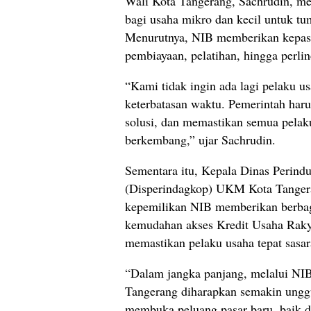
Wali Kota Tangerang, Sachrudin, me
bagi usaha mikro dan kecil untuk t
Menurutnya, NIB memberikan kepas
pembiayaan, pelatihan, hingga perlin
“Kami tidak ingin ada lagi pelaku us
keterbatasan waktu. Pemerintah har
solusi, dan memastikan semua pela
berkembang,” ujar Sachrudin.
Sementara itu, Kepala Dinas Perindu
(Disperindagkop) UKM Kota Tanger
kepemilikan NIB memberikan berbag
kemudahan akses Kredit Usaha Rakya
memastikan pelaku usaha tepat sasa
“Dalam jangka panjang, melalui NI
Tangerang diharapkan semakin ungg
membuka peluang pasar baru, baik di 