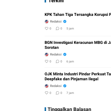
Terkini
KPK Tahan Tiga Tersangka Korupsi P
Redaksi
0
0
5 jam
BGN Investigasi Keracunan MBG di 
Sorotan
Redaksi
0
0
6 jam
OJK Minta Industri Pindar Perkuat 
Deepfake dan Pinjaman Ilegal
Redaksi
0
0
7 jam
Tinggalkan Balasan