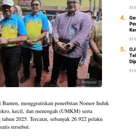
31/
4.
Ge
Pe
Ke
31/
5.
OJ
Te
Di
31/
Perbesar
i Banten, menggratiskan penerbitan Nomor Induk
mikro, kecil, dan menengah (UMKM) serta
g tahun 2025. Tercatat, sebanyak 26.922 pelaku
atis tersebut.