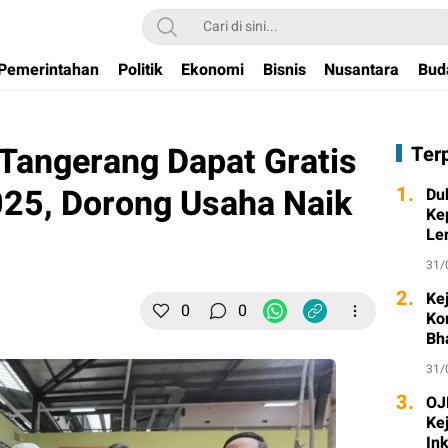
Pemerintahan
Politik
Ekonomi
Bisnis
Nusantara
Bud
Tangerang Dapat Gratis
Ter
025, Dorong Usaha Naik
1.
Du
Ke
Le
31/
2.
Ke
0
0
Ko
Bh
31/
3.
OJK
Ke
Ink