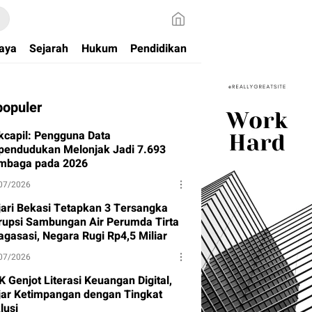
aya
Sejarah
Hukum
Pendidikan
populer
kcapil: Pengguna Data
pendudukan Melonjak Jadi 7.693
mbaga pada 2026
07/2026
jari Bekasi Tetapkan 3 Tersangka
rupsi Sambungan Air Perumda Tirta
agasasi, Negara Rugi Rp4,5 Miliar
07/2026
 Genjot Literasi Keuangan Digital,
jar Ketimpangan dengan Tingkat
lusi