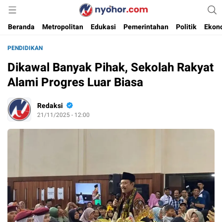
Media Informasi Ternyohor
Nyohor.com
Beranda
Metropolitan
Edukasi
Pemerintahan
Politik
Ekon
PENDIDIKAN
Dikawal Banyak Pihak, Sekolah Rakyat
Alami Progres Luar Biasa
Redaksi
21/11/2025 - 12:00