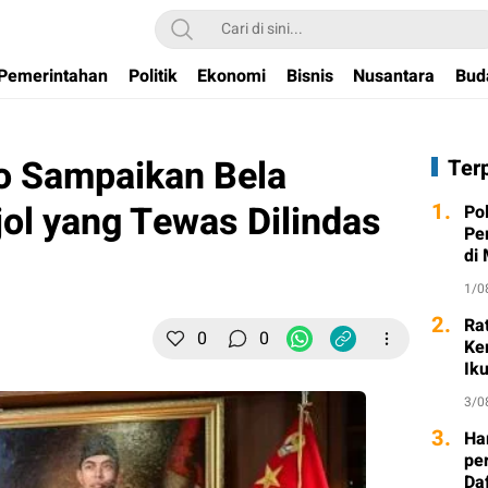
Pemerintahan
Politik
Ekonomi
Bisnis
Nusantara
Bud
o Sampaikan Bela
Ter
ol yang Tewas Dilindas
1.
Po
Pe
di
1/0
2.
Ra
0
0
Ke
Ik
3/0
3.
Ha
per
Da