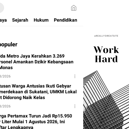
aya
Sejarah
Hukum
Pendidikan
populer
lda Metro Jaya Kerahkan 3.269
rsonel Amankan Dzikir Kebangsaan
 Monas
8/2026
tusan Warga Antusias Ikuti Gebyar
merdekaan di Sukatani, UMKM Lokal
ut Didorong Naik Kelas
8/2026
rga Pertamax Turun Jadi Rp15.950
 Liter Mulai 1 Agustus 2026, Ini
ftar Lengkapnya