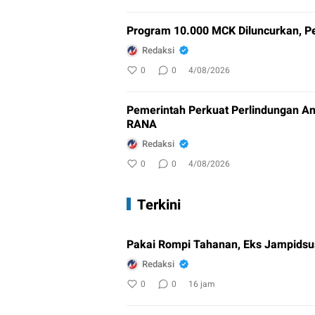
Program 10.000 MCK Diluncurkan, Pe
Redaksi
0
0
4/08/2026
Pemerintah Perkuat Perlindungan An
RANA
Redaksi
0
0
4/08/2026
Terkini
Pakai Rompi Tahanan, Eks Jampidsus
Redaksi
0
0
16 jam