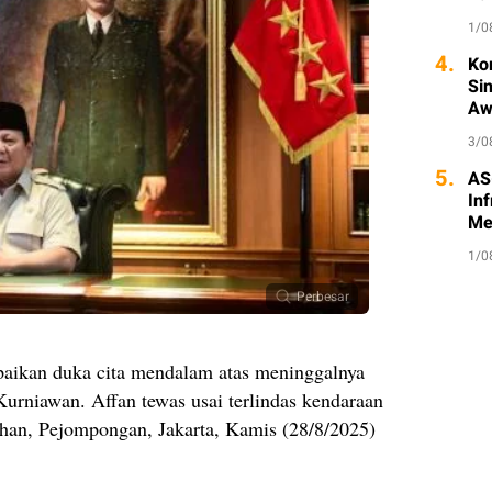
1/0
4.
Ko
Si
Aw
3/0
5.
AS
Inf
Me
1/0
Perbesar
aikan duka cita mendalam atas meninggalnya
Kurniawan. Affan tewas usai terlindas kendaraan
ernihan, Pejompongan, Jakarta, Kamis (28/8/2025)