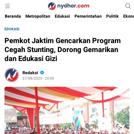
Media Informasi Ternyohor
Nyohor.com
Beranda
Metropolitan
Edukasi
Pemerintahan
Politik
Ekon
EDUKASI
Pemkot Jaktim Gencarkan Program
Cegah Stunting, Dorong Gemarikan
dan Edukasi Gizi
Redaksi
27/08/2025 - 20:00