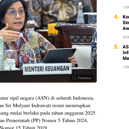
1/0
4.
Ko
Si
Aw
3/0
5.
AS
Inf
Me
1/0
Perbesar
atur sipil negara (ASN) di seluruh Indonesia.
n Sri Mulyani Indrawati resmi menetapkan
yang mulai berlaku pada tahun anggaran 2025.
uran Pemerintah (PP) Nomor 5 Tahun 2024,
 Nomor 15 Tahun 2019.