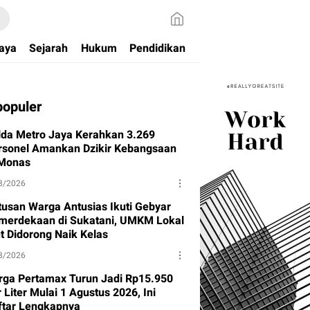
aya
Sejarah
Hukum
Pendidikan
populer
lda Metro Jaya Kerahkan 3.269
rsonel Amankan Dzikir Kebangsaan
 Monas
8/2026
tusan Warga Antusias Ikuti Gebyar
merdekaan di Sukatani, UMKM Lokal
ut Didorong Naik Kelas
8/2026
rga Pertamax Turun Jadi Rp15.950
 Liter Mulai 1 Agustus 2026, Ini
ftar Lengkapnya