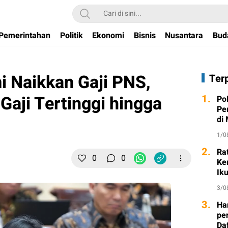
Pemerintahan
Politik
Ekonomi
Bisnis
Nusantara
Bud
 Naikkan Gaji PNS,
Ter
Gaji Tertinggi hingga
1.
Po
Pe
di
1/0
2.
Ra
0
0
Ke
Ik
3/0
3.
Ha
per
Da