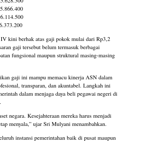
 5.628.300
 5.866.400
 6.114.500
 6.373.200
V kini berhak atas gaji pokok mulai dari Rp3,2
saran gaji tersebut belum termasuk berbagai
batan fungsional maupun struktural masing-masing
naikan gaji ini mampu memacu kinerja ASN dalam
fesional, transparan, dan akuntabel. Langkah ini
emerintah dalam menjaga daya beli pegawai negeri di
.
et negara. Kesejahteraan mereka harus menjadi
etap menyala,” ujar Sri Mulyani menambahkan.
eluruh instansi pemerintahan baik di pusat maupun