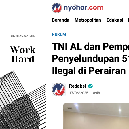
Nyohor.com
Media Informasi Ternyohor
Beranda
Metropolitan
Edukasi
HUKUM
TNI AL dan Pemp
Penyelundupan 51
Ilegal di Peraira
Redaksi
17/06/2025 - 18:48