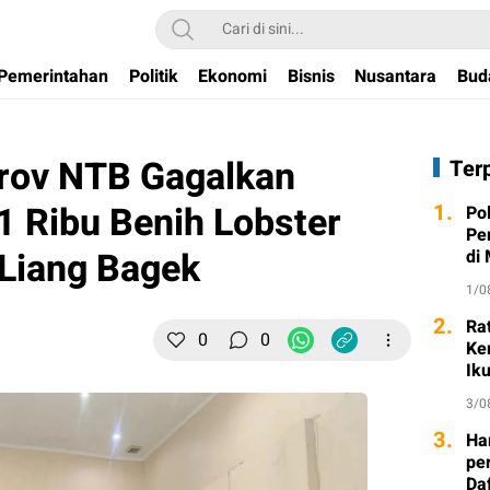
Pemerintahan
Politik
Ekonomi
Bisnis
Nusantara
Bud
rov NTB Gagalkan
Ter
 Ribu Benih Lobster
1.
Po
Pe
n Liang Bagek
di
1/0
2.
Ra
0
0
Ke
Ik
3/0
3.
Ha
per
Da