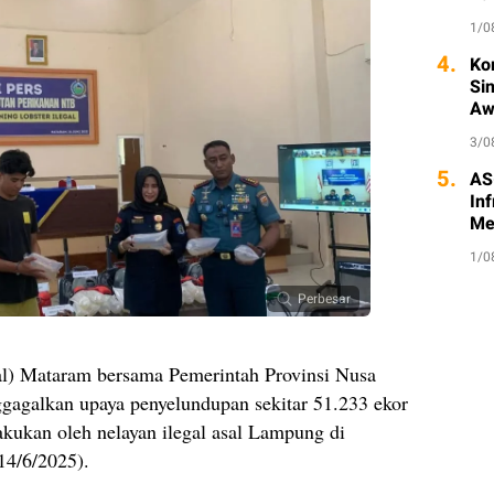
1/0
4.
Ko
Si
Aw
3/0
5.
AS
Inf
Me
1/0
Perbesar
l) Mataram bersama Pemerintah Provinsi Nusa
gagalkan upaya penyelundupan sekitar 51.233 ekor
akukan oleh nelayan ilegal asal Lampung di
14/6/2025).