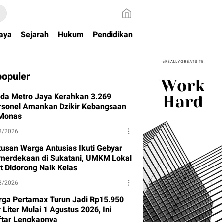
aya
Sejarah
Hukum
Pendidikan
populer
lda Metro Jaya Kerahkan 3.269
rsonel Amankan Dzikir Kebangsaan
 Monas
8/2026
tusan Warga Antusias Ikuti Gebyar
merdekaan di Sukatani, UMKM Lokal
ut Didorong Naik Kelas
8/2026
rga Pertamax Turun Jadi Rp15.950
 Liter Mulai 1 Agustus 2026, Ini
ftar Lengkapnya