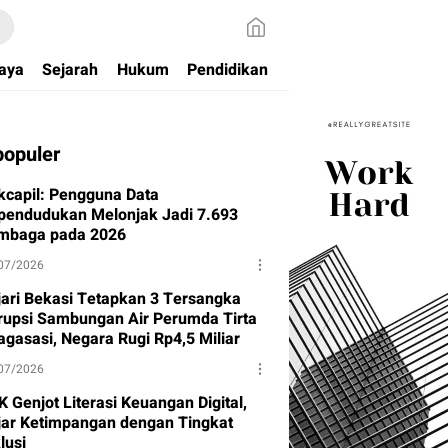
aya
Sejarah
Hukum
Pendidikan
populer
kcapil: Pengguna Data
pendudukan Melonjak Jadi 7.693
mbaga pada 2026
07/2026
jari Bekasi Tetapkan 3 Tersangka
rupsi Sambungan Air Perumda Tirta
agasasi, Negara Rugi Rp4,5 Miliar
07/2026
 Genjot Literasi Keuangan Digital,
jar Ketimpangan dengan Tingkat
lusi