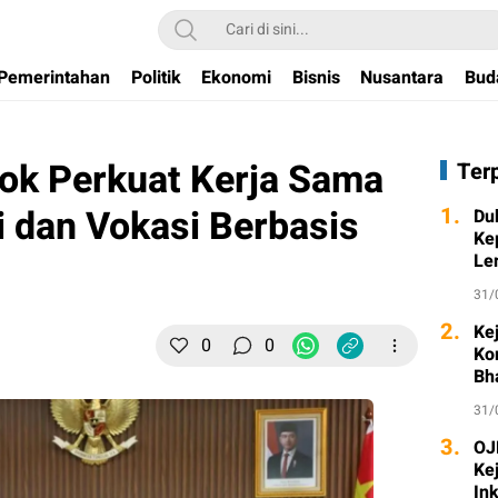
Pemerintahan
Politik
Ekonomi
Bisnis
Nusantara
Bud
ok Perkuat Kerja Sama
Ter
i dan Vokasi Berbasis
1.
Du
Ke
Le
31/
2.
Ke
0
0
Ko
Bh
31/
3.
OJK
Ke
Ink