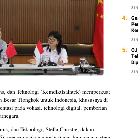
31/
4.
Ge
Pe
Ke
31/
5.
OJ
Te
Di
Perbesar
31/
ns, dan Teknologi (Kemdiktisaintek) memperkuat
n Besar Tiongkok untuk Indonesia, khususnya di
entasi pada vokasi, teknologi digital, pemberian
arnegara.
ns, dan Teknologi, Stella Christie, dalam
7/6), menyampaikan apresiasi atas kemajuan sistem