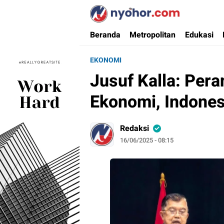
Nyohor.com
Media Informasi Ternyohor
Beranda
Metropolitan
Edukasi
EKONOMI
Jusuf Kalla: Pera
Ekonomi, Indone
Redaksi
16/06/2025 - 08:15