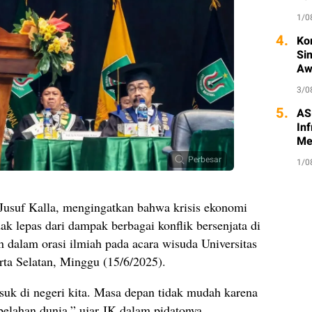
1/0
4.
Ko
Si
Aw
3/0
5.
AS
Inf
Me
Perbesar
1/0
 Jusuf Kalla, mengingatkan bahwa krisis ekonomi
idak lepas dari dampak berbagai konflik bersenjata di
n dalam orasi ilmiah pada acara wisuda Universitas
rta Selatan, Minggu (15/6/2025).
asuk di negeri kita. Masa depan tidak mudah karena
belahan dunia,” ujar JK dalam pidatonya.