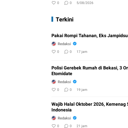
0
0
5/08/2026
Terkini
Pakai Rompi Tahanan, Eks Jampidsus
Redaksi
0
0
17 jam
Polisi Gerebek Rumah di Bekasi, 3
Etomidate
Redaksi
0
0
19 jam
Wajib Halal Oktober 2026, Kemenag 
Indonesia
Redaksi
0
0
21 jam