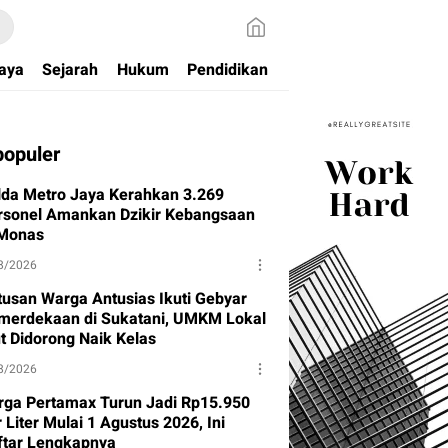
aya
Sejarah
Hukum
Pendidikan
populer
lda Metro Jaya Kerahkan 3.269
rsonel Amankan Dzikir Kebangsaan
 Monas
8/2026
tusan Warga Antusias Ikuti Gebyar
merdekaan di Sukatani, UMKM Lokal
ut Didorong Naik Kelas
8/2026
rga Pertamax Turun Jadi Rp15.950
 Liter Mulai 1 Agustus 2026, Ini
ftar Lengkapnya