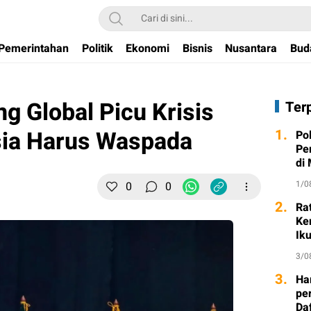
Pemerintahan
Politik
Ekonomi
Bisnis
Nusantara
Bud
ng Global Picu Krisis
Ter
sia Harus Waspada
1.
Po
Pe
di
1/0
0
0
2.
Ra
Ke
Ik
3/0
3.
Ha
per
Da