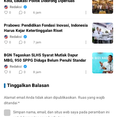
Kota, Edukasi Politik Didorong Diperluas
Redaksi
0
0
6 jam
Prabowo: Pendidikan Fondasi Inovasi, Indonesia
Harus Kejar Ketertinggalan Riset
Redaksi
0
0
7 jam
BGN Tegaskan SLHS Syarat Mutlak Dapur
MBG, 950 SPPG Diduga Belum Penuhi Standar
Redaksi
0
0
8 jam
Tinggalkan Balasan
Alamat email Anda tidak akan dipublikasikan.
Ruas yang wajib
ditandai
*
Simpan nama, email, dan situs web saya pada peramban ini