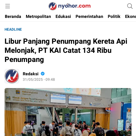
Media Informasi Ternyohor
Nyohor.com
Beranda
Metropolitan
Edukasi
Pemerintahan
Politik
Ekon
HEADLINE
Libur Panjang Penumpang Kereta Api
Melonjak, PT KAI Catat 134 Ribu
Penumpang
Redaksi
31/05/2025 - 09:48