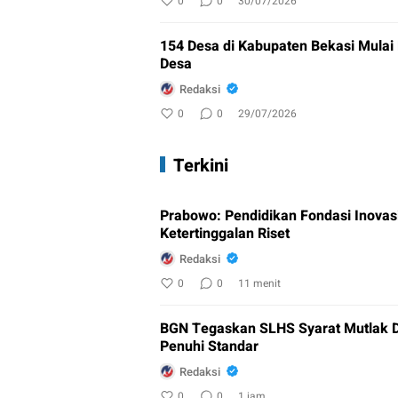
0
0
30/07/2026
154 Desa di Kabupaten Bekasi Mulai
Desa
Redaksi
0
0
29/07/2026
Terkini
Prabowo: Pendidikan Fondasi Inovasi
Ketertinggalan Riset
Redaksi
0
0
11 menit
BGN Tegaskan SLHS Syarat Mutlak 
Penuhi Standar
Redaksi
0
0
1 jam