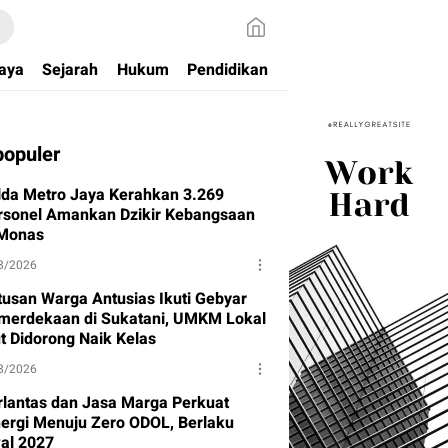
aya
Sejarah
Hukum
Pendidikan
populer
lda Metro Jaya Kerahkan 3.269
rsonel Amankan Dzikir Kebangsaan
 Monas
8/2026
tusan Warga Antusias Ikuti Gebyar
merdekaan di Sukatani, UMKM Lokal
ut Didorong Naik Kelas
8/2026
rlantas dan Jasa Marga Perkuat
nergi Menuju Zero ODOL, Berlaku
al 2027