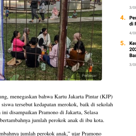
3/0
4.
Pe
di
4/0
5.
Ke
20
Ba
3/0
Perbesar
ng, menegaskan bahwa Kartu Jakarta Pintar (KJP)
a siswa tersebut kedapatan merokok, baik di sekolah
ini disampaikan Pramono di Jakarta, Selasa
bertambahnya jumlah perokok anak di ibu kota.
ambahnya jumlah perokok anak,” ujar Pramono