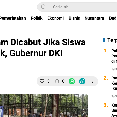
Pemerintahan
Politik
Ekonomi
Bisnis
Nusantara
Bud
m Dicabut Jika Siswa
Ter
k, Gubernur DKI
1.
Po
Pe
di
1/0
2.
Ra
0
0
Ke
Ik
3/0
3.
Ko
Si
Aw