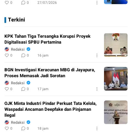
0
0
27/07/2026
Terkini
KPK Tahan Tiga Tersangka Korupsi Proyek
Digitalisasi SPBU Pertamina
Redaksi
0
0
16 jam
BGN Investigasi Keracunan MBG di Jayapura,
Proses Memasak Jadi Sorotan
Redaksi
0
0
17 jam
OJK Minta Industri Pindar Perkuat Tata Kelola,
Waspadai Ancaman Deepfake dan Pinjaman
Ilegal
Redaksi
0
0
18 jam