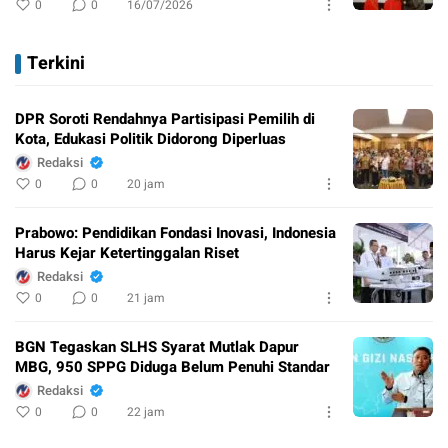
0
0
16/07/2026
Terkini
DPR Soroti Rendahnya Partisipasi Pemilih di
Kota, Edukasi Politik Didorong Diperluas
Redaksi
0
0
20 jam
Prabowo: Pendidikan Fondasi Inovasi, Indonesia
Harus Kejar Ketertinggalan Riset
Redaksi
0
0
21 jam
BGN Tegaskan SLHS Syarat Mutlak Dapur
MBG, 950 SPPG Diduga Belum Penuhi Standar
Redaksi
0
0
22 jam