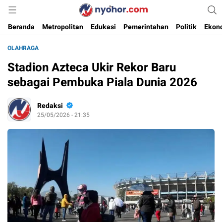
Media Informasi Ternyohor
Nyohor.com
Beranda
Metropolitan
Edukasi
Pemerintahan
Politik
Ekon
OLAHRAGA
Stadion Azteca Ukir Rekor Baru
sebagai Pembuka Piala Dunia 2026
Redaksi
25/05/2026 - 21:35