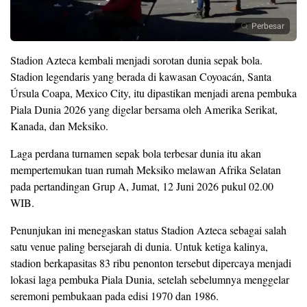
Perbesar
Stadion Azteca kembali menjadi sorotan dunia sepak bola.
Stadion legendaris yang berada di kawasan Coyoacán, Santa
Úrsula Coapa, Mexico City, itu dipastikan menjadi arena pembuka
Piala Dunia 2026 yang digelar bersama oleh Amerika Serikat,
Kanada, dan Meksiko.
Laga perdana turnamen sepak bola terbesar dunia itu akan
mempertemukan tuan rumah Meksiko melawan Afrika Selatan
pada pertandingan Grup A, Jumat, 12 Juni 2026 pukul 02.00
WIB.
Penunjukan ini menegaskan status Stadion Azteca sebagai salah
satu venue paling bersejarah di dunia. Untuk ketiga kalinya,
stadion berkapasitas 83 ribu penonton tersebut dipercaya menjadi
lokasi laga pembuka Piala Dunia, setelah sebelumnya menggelar
seremoni pembukaan pada edisi 1970 dan 1986.