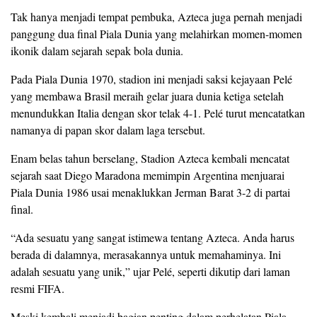
Tak hanya menjadi tempat pembuka, Azteca juga pernah menjadi
panggung dua final Piala Dunia yang melahirkan momen-momen
ikonik dalam sejarah sepak bola dunia.
Pada Piala Dunia 1970, stadion ini menjadi saksi kejayaan Pelé
yang membawa Brasil meraih gelar juara dunia ketiga setelah
menundukkan Italia dengan skor telak 4-1. Pelé turut mencatatkan
namanya di papan skor dalam laga tersebut.
Enam belas tahun berselang, Stadion Azteca kembali mencatat
sejarah saat Diego Maradona memimpin Argentina menjuarai
Piala Dunia 1986 usai menaklukkan Jerman Barat 3-2 di partai
final.
“Ada sesuatu yang sangat istimewa tentang Azteca. Anda harus
berada di dalamnya, merasakannya untuk memahaminya. Ini
adalah sesuatu yang unik,” ujar Pelé, seperti dikutip dari laman
resmi FIFA.
Meski kembali menjadi bagian penting dalam perhelatan Piala