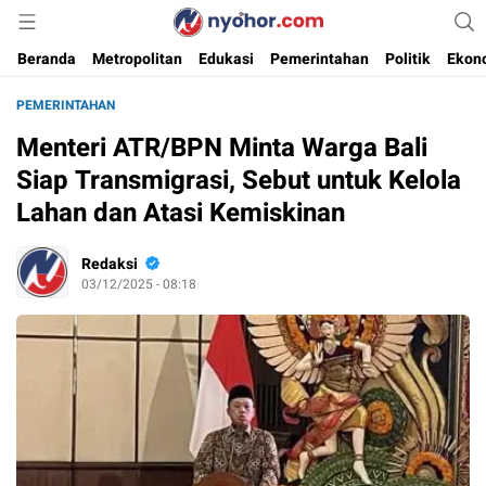
Media Informasi Ternyohor
Nyohor.com
Beranda
Metropolitan
Edukasi
Pemerintahan
Politik
Ekon
PEMERINTAHAN
Menteri ATR/BPN Minta Warga Bali
Siap Transmigrasi, Sebut untuk Kelola
Lahan dan Atasi Kemiskinan
Redaksi
03/12/2025 - 08:18